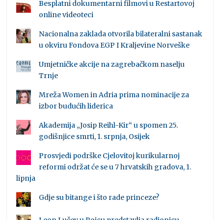
Besplatni dokumentarni filmovi u Restartovoj
online videoteci
Nacionalna zaklada otvorila bilateralni sastanak
u okviru Fondova EGP I Kraljevine Norveške
Umjetničke akcije na zagrebačkom naselju
Trnje
Mreža Women in Adria prima nominacije za
izbor budućih liderica
Akademija „Josip Reihl-Kir“ u spomen 25.
godišnjice smrti, 1. srpnja, Osijek
Prosvjedi podrške Cjelovitoj kurikularnoj
reformi održat će se u 7 hrvatskih gradova, 1.
lipnja
Gdje su bitange i što rade princeze?