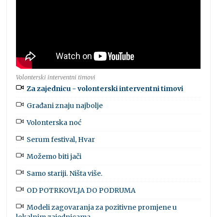
Volonterski interventni timovi
Za zajednicu - volonterski interventni timovi
Građani znaju najbolje
Volonterska noć
Serum festival, Hvar
Možemo biti jači
Samo stariji. Ništa više.
OD POTRKOVLJA DO PODRUMA
Modeli zagovaranja za pozitivne promjene u