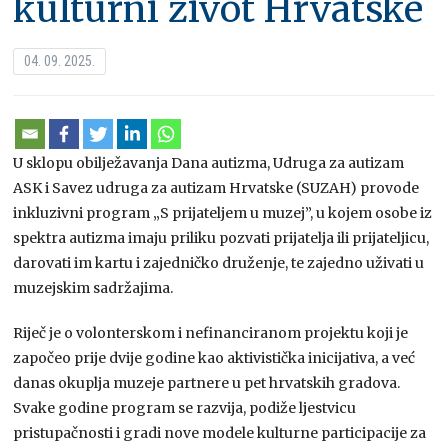
kulturni život Hrvatske
04. 09. 2025.
U sklopu obilježavanja Dana autizma, Udruga za autizam
ASK i Savez udruga za autizam Hrvatske (SUZAH) provode
inkluzivni program „S prijateljem u muzej”, u kojem osobe iz
spektra autizma imaju priliku pozvati prijatelja ili prijateljicu,
darovati im kartu i zajedničko druženje, te zajedno uživati u
muzejskim sadržajima.
Riječ je o volonterskom i nefinanciranom projektu koji je
započeo prije dvije godine kao aktivistička inicijativa, a već
danas okuplja muzeje partnere u pet hrvatskih gradova.
Svake godine program se razvija, podiže ljestvicu
pristupačnosti i gradi nove modele kulturne participacije za