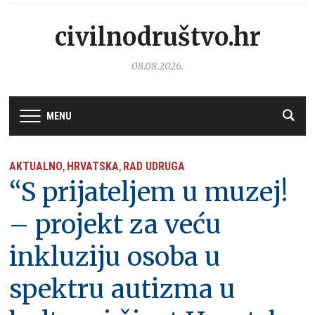
civilnodruštvo.hr
08.08.2026.
MENU
AKTUALNO
HRVATSKA
RAD UDRUGA
,
,
“S prijateljem u muzej!
– projekt za veću
inkluziju osoba u
spektru autizma u