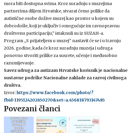
mora biti dostupna svima. Kroz suradnju s muzejima
partnerima diljem Hrvatske, stvarat ćemo prilike da
autistične osobe dožive muzej kao prostor u kojem su
dobrodošle, koji je uključiv i omogućuje im ravnopravnu
društvenu participaciju,“ istaknuli su iz SUZAH-a.
Program „S prijateljem u muzej” nastavit će se i u travnju
2026. godine, kada će kroz suradnju muzeja i udruga
ponovno stvoriti prilike za susrete, učenje i međusobno
razumijevanje.
Savez udruga za autizam Hrvatske korisnik je nacionalne
sustavne podrške Nacionalne zaklade za razvoj civilnoga
društva.
Izvor:
https://www.facebook.com/photo/?
fbid=1195124202650270&set=a.456818793147485
Povezani članci