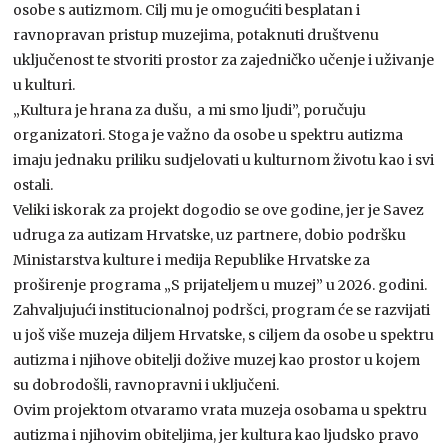
osobe s autizmom. Cilj mu je omogućiti besplatan i
ravnopravan pristup muzejima, potaknuti društvenu
uključenost te stvoriti prostor za zajedničko učenje i uživanje
u kulturi.
„Kultura je hrana za dušu, a mi smo ljudi”, poručuju
organizatori. Stoga je važno da osobe u spektru autizma
imaju jednaku priliku sudjelovati u kulturnom životu kao i svi
ostali.
Veliki iskorak za projekt dogodio se ove godine, jer je Savez
udruga za autizam Hrvatske, uz partnere, dobio podršku
Ministarstva kulture i medija Republike Hrvatske za
proširenje programa „S prijateljem u muzej” u 2026. godini.
Zahvaljujući institucionalnoj podršci, program će se razvijati
u još više muzeja diljem Hrvatske, s ciljem da osobe u spektru
autizma i njihove obitelji dožive muzej kao prostor u kojem
su dobrodošli, ravnopravni i uključeni.
Ovim projektom otvaramo vrata muzeja osobama u spektru
autizma i njihovim obiteljima, jer kultura kao ljudsko pravo