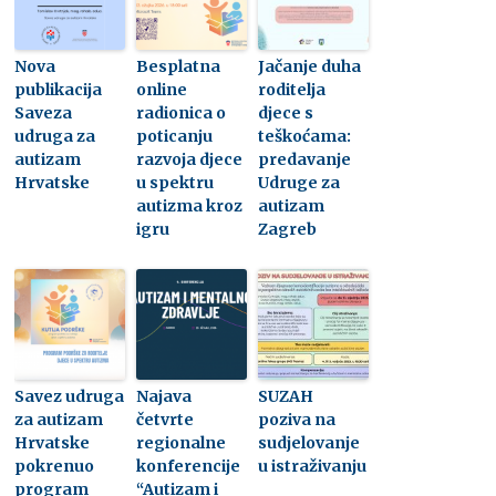
Nova
Besplatna
Jačanje duha
publikacija
online
roditelja
Saveza
radionica o
djece s
udruga za
poticanju
teškoćama:
autizam
razvoja djece
predavanje
Hrvatske
u spektru
Udruge za
autizma kroz
autizam
igru
Zagreb
Savez udruga
Najava
SUZAH
za autizam
četvrte
poziva na
Hrvatske
regionalne
sudjelovanje
pokrenuo
konferencije
u istraživanju
program
“Autizam i