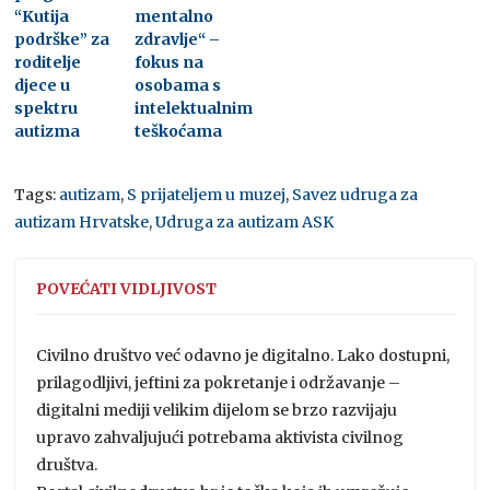
“Kutija
mentalno
podrške” za
zdravlje“ –
roditelje
fokus na
djece u
osobama s
spektru
intelektualnim
autizma
teškoćama
Tags:
autizam
,
S prijateljem u muzej
,
Savez udruga za
autizam Hrvatske
,
Udruga za autizam ASK
POVEĆATI VIDLJIVOST
Civilno društvo već odavno je digitalno. Lako dostupni,
prilagodljivi, jeftini za pokretanje i održavanje –
digitalni mediji velikim dijelom se brzo razvijaju
upravo zahvaljujući potrebama aktivista civilnog
društva.