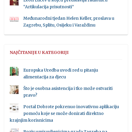
Leon Lučev u Rojcu predstavlja radionicu
“Artikulacija prisutnosti”
Međunarodni tjedan Helen Keller, proslava u
Zagrebu, Splitu, Osijeku i Varaždinu
NAJČITANIJE U KATEGORIJI
Europska Uredba uvodi red u pitanju
alimentacija za djecu
Što je osobna asistencija i tko može ostvariti
pravo?
Portal Dobrote pokrenuo inovativnu aplikaciju
pomoću koje se može donirati direktno
krajnjim korisnicima
Poziv umirovljenicima grada Zagreba na