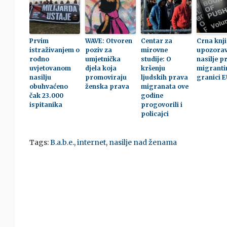
Prvim
WAVE: Otvoren
Centar za
Crna knj
istraživanjem o
poziv za
mirovne
upozorav
rodno
umjetnička
studije: O
nasilje 
uvjetovanom
djela koja
kršenju
migranti
nasilju
promoviraju
ljudskih prava
granici E
obuhvaćeno
ženska prava
migranata ove
čak 23.000
godine
ispitanika
progovorili i
policajci
Tags:
B.a.b.e.
,
internet
,
nasilje nad ženama