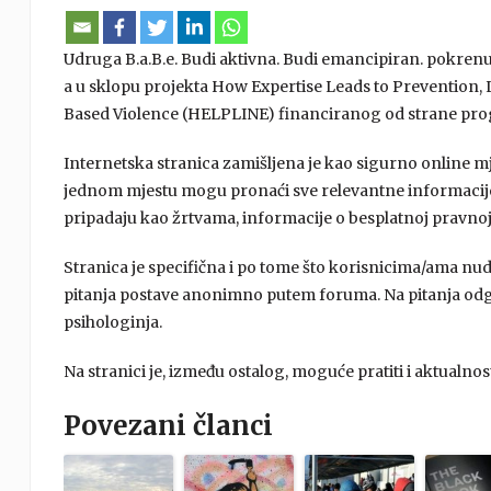
Udruga B.a.B.e. Budi aktivna. Budi emancipiran. pokren
a u sklopu projekta How Expertise Leads to Prevention,
Based Violence (HELPLINE) financiranog od strane prog
Internetska stranica zamišljena je kao sigurno online mje
jednom mjestu mogu pronaći sve relevantne informacije 
pripadaju kao žrtvama, informacije o besplatnoj pravnoj 
Stranica je specifična i po tome što korisnicima/ama nu
pitanja postave anonimno putem foruma. Na pitanja odgo
psihologinja.
Na stranici je, između ostalog, moguće pratiti i aktualn
Povezani članci