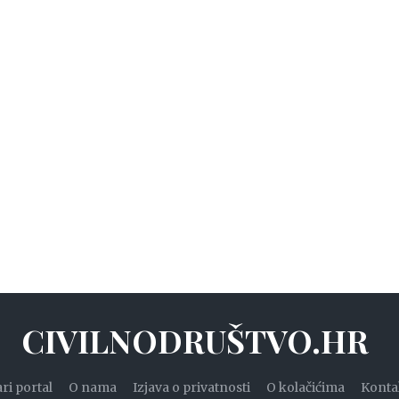
CIVILNODRUŠTVO.HR
ari portal
O nama
Izjava o privatnosti
O kolačićima
Konta