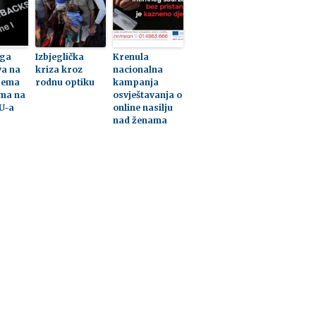
iga
Izbjeglička
Krenula
a na
kriza kroz
nacionalna
prema
rodnu optiku
kampanja
ma na
osvještavanja o
U-a
online nasilju
nad ženama