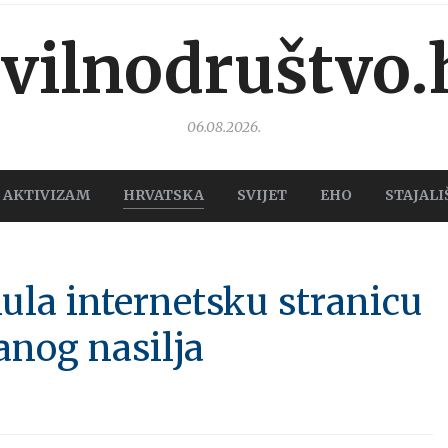
ivilnodruštvo.
06.08.2026.
AKTIVIZAM
HRVATSKA
SVIJET
EHO
STAJALI
ula internetsku stranicu
anog nasilja