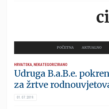
c
POČETNA
AKTUALNO
HRVATSKA
NEKATEGORIZIRANO
,
Udruga B.a.B.e. pokren
za žrtve rodnouvjetov
01. 07. 2019.