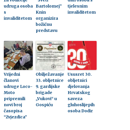
udruga osoba
Bartolomej”
tjelesnim
s
Knin
invaliditetom
invaliditetom
organizira
božićnu
predstavu
Vrijedni
Obilježavanje
Ususret 30.
članovi
33. obljetnice
obljetnici
udruge Loco-
9. gardijske
djelovanja
Moto
brigade
Hrvatskog
pripremili
„Vukovi“ u
saveza
novi broj
Gospiću
gluhoslijepih
časopisa
osoba Dodir
“Zvjezdica”