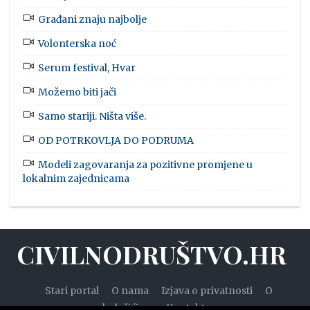
Građani znaju najbolje
Volonterska noć
Serum festival, Hvar
Možemo biti jači
Samo stariji. Ništa više.
OD POTRKOVLJA DO PODRUMA
Modeli zagovaranja za pozitivne promjene u
lokalnim zajednicama
CIVILNODRUŠTVO.HR
Stari portal
O nama
Izjava o privatnosti
O
kolačićima
Kontakt