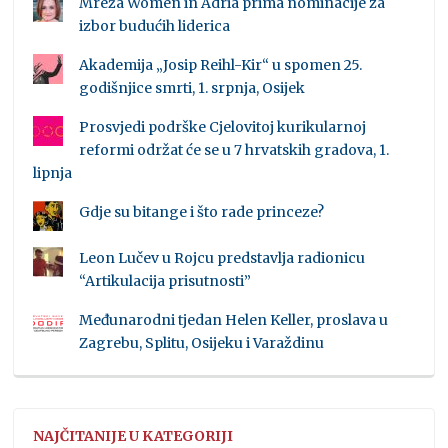
Mreža Women in Adria prima nominacije za
izbor budućih liderica
Akademija „Josip Reihl-Kir“ u spomen 25.
godišnjice smrti, 1. srpnja, Osijek
Prosvjedi podrške Cjelovitoj kurikularnoj
reformi održat će se u 7 hrvatskih gradova, 1.
lipnja
Gdje su bitange i što rade princeze?
Leon Lučev u Rojcu predstavlja radionicu
“Artikulacija prisutnosti”
Međunarodni tjedan Helen Keller, proslava u
Zagrebu, Splitu, Osijeku i Varaždinu
NAJČITANIJE U KATEGORIJI