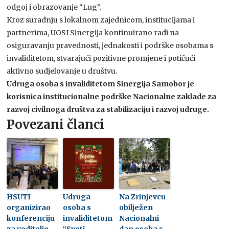
odgoj i obrazovanje “Lug”.
Kroz suradnju s lokalnom zajednicom, institucijama i
partnerima, UOSI Sinergija kontinuirano radi na
osiguravanju pravednosti, jednakosti i podrške osobama s
invaliditetom, stvarajući pozitivne promjene i potičući
aktivno sudjelovanje u društvu.
Udruga osoba s invaliditetom Sinergija Samobor je
korisnica institucionalne podrške Nacionalne zaklade za
razvoj civilnoga društva za stabilizaciju i razvoj udruge.
Povezani članci
HSUTI
Udruga
Na Zrinjevcu
organizirao
osoba s
obilježen
konferenciju
invaliditetom
Nacionalni
za voditelje
“Sveti
dan osoba s