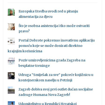
Europska Uredba uvodi red u pitanju
alimentacija za djecu
Što je osobna asistencija i tko može ostvariti
pravo?
Portal Dobrote pokrenuo inovativnu aplikaciju
pomoću koje se može donirati direktno
krajnjim korisnicima
Poziv umirovljenicima grada Zagreba na
besplatne treninge
Udruga “Smiješak za sve” pokreće knjižnicu u
kontejnerskom naselju u Petrinji
Zagreb dobiva svoj prvi outlet dućan socijalne
zadruge Humana Nova Zagreb!
Udomiteljstvo u Republici Hrvatskoj