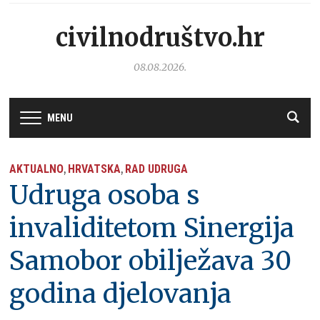
civilnodruštvo.hr
08.08.2026.
MENU
AKTUALNO
HRVATSKA
RAD UDRUGA
,
,
Udruga osoba s
invaliditetom Sinergija
Samobor obilježava 30
godina djelovanja