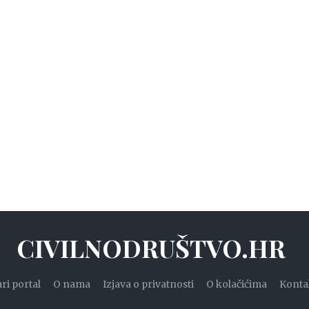
CIVILNODRUŠTVO.HR
ari portal
O nama
Izjava o privatnosti
O kolačićima
Konta