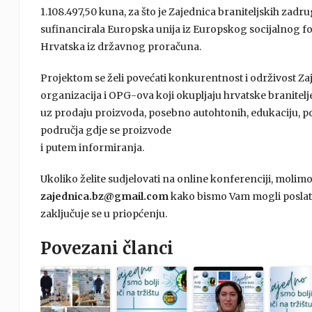
1.108.497,50 kuna, za što je Zajednica braniteljskih zad
sufinancirala Europska unija iz Europskog socijalnog fo
Hrvatska iz državnog proračuna.
Projektom se želi povećati konkurentnost i održivost Zaj
organizacija i OPG-ova koji okupljaju hrvatske branitelje
uz prodaju proizvoda, posebno autohtonih, edukaciju, 
područja gdje se proizvode
i putem informiranja.
Ukoliko želite sudjelovati na online konferenciji, moli
zajednica.bz@gmail.com
kako bismo Vam mogli poslati
zaključuje se u priopćenju.
Povezani članci