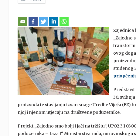
Zajednica 
„Zajedno sm
transforma
ovog događ
proizvodnji
studenog 2
priopćenju
Predstavit
30. svibnja
proizvoda te stavljanju izvan snage Uredbe Vijeća (EZ) br.
njoj i njenom utjecaju na društvene poduzetnike.
Projekt „Zajedno smo bolji i jači na tržištu“, UP.02.3.1.03
poduzetnika – faza I“ Ministarstva rada, mirovinskoga sust