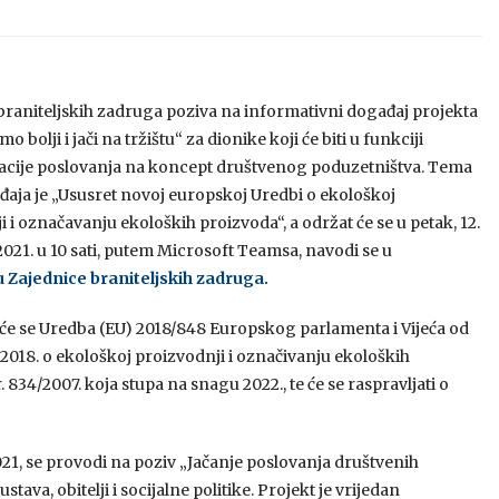
braniteljskih zadruga poziva na informativni događaj projekta
o bolji i jači na tržištu“ za dionike koji će biti u funkciji
cije poslovanja na koncept društvenog poduzetništva. Tema
aja je „Ususret novoj europskoj Uredbi o ekološkoj
 i označavanju ekoloških proizvoda“, a održat će se u petak, 12.
021. u 10 sati, putem Microsoft Teamsa, navodi se u
 Zajednice braniteljskih zadruga.
 će se Uredba (EU) 2018/848 Europskog parlamenta i Vijeća od
 2018. o ekološkoj proizvodnji i označivanju ekoloških
 834/2007. koja stupa na snagu 2022., te će se raspravljati o
.0021, se provodi na poziv „Jačanje poslovanja društvenih
ava, obitelji i socijalne politike. Projekt je vrijedan