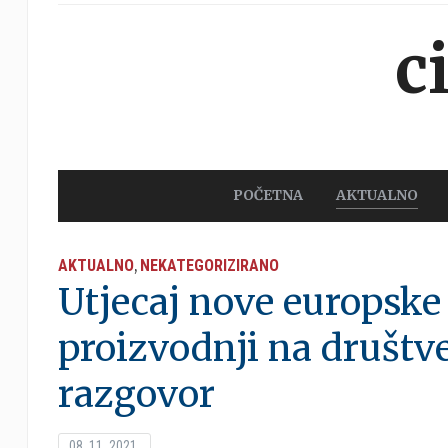
c
POČETNA
AKTUALNO
AKTUALNO
NEKATEGORIZIRANO
,
Utjecaj nove europske
proizvodnji na društv
razgovor
08. 11. 2021.