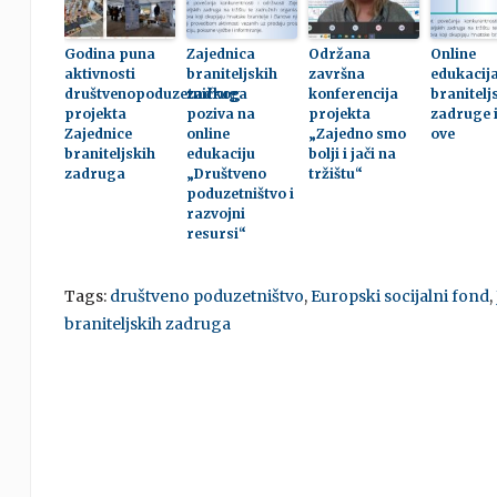
Godina puna
Zajednica
Održana
Online
aktivnosti
braniteljskih
završna
edukacija
društvenopoduzetničkog
zadruga
konferencija
branitelj
projekta
poziva na
projekta
zadruge 
Zajednice
online
„Zajedno smo
ove
braniteljskih
edukaciju
bolji i jači na
zadruga
„Društveno
tržištu“
poduzetništvo i
razvojni
resursi“
Tags:
društveno poduzetništvo
,
Europski socijalni fond
,
braniteljskih zadruga