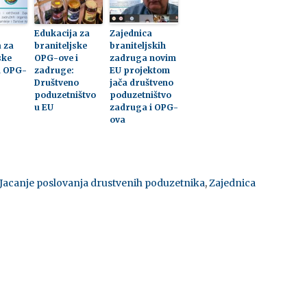
Edukacija za
Zajednica
 za
braniteljske
braniteljskih
ske
OPG-ove i
zadruga novim
i OPG-
zadruge:
EU projektom
Društveno
jača društveno
poduzetništvo
poduzetništvo
u EU
zadruga i OPG-
ova
Jacanje poslovanja drustvenih poduzetnika
,
Zajednica