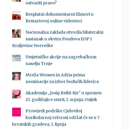
ostvariti pravo?
Besplatni dokumentarni filmovi u
Restartovoj online videoteci
Nacionalna zaklada otvorila bilateralni
sastanak u okviru Fondova EGP I
Kraljevine Norveške
Umjetničke akcije na zagrebačkom
naselju Trnje
Mreža Women in Adria prima
nominacije za izbor budućih liderica
Akademija „Josip Reihl-Kir“ u spomen
25. godišnjice smrti, 1. srpnja, Osijek
Prosvjedi podrške Cjelovitoj
kurikularnoj reformi održat će se u 7
hrvatskih gradova, 1. lipnja