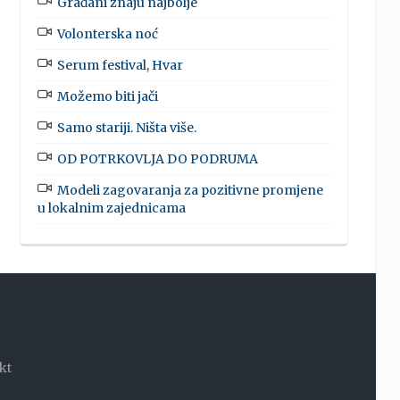
Građani znaju najbolje
Volonterska noć
Serum festival, Hvar
Možemo biti jači
Samo stariji. Ništa više.
OD POTRKOVLJA DO PODRUMA
Modeli zagovaranja za pozitivne promjene
u lokalnim zajednicama
kt