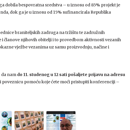
ruga dobila bespovratna sredstva – u iznosu od 85% projekt je
nda, dok ga je u iznosu od 15% sufinancirala Republika
ednice braniteljskih zadruga na tržištu te zadružnih
 i članove njihovih obitelji i to provedbom aktivnosti vezanih
pokazne vježbe vezanima uz samu proizvodnju, načine i
mo da nam
do 11. studenog u 12 sati pošaljete prijavu na adresu
 poveznicu pomoću koje ćete moći pristupiti konferenciji –