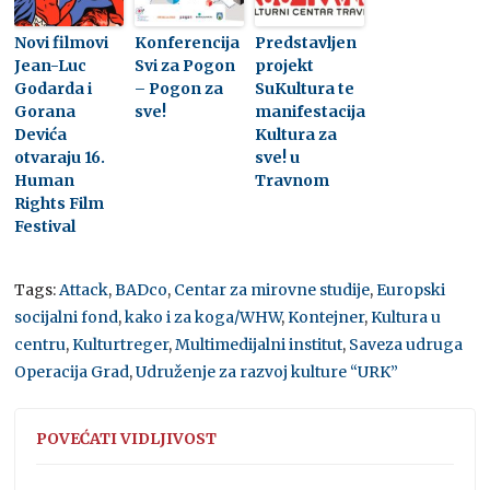
Novi filmovi
Konferencija
Predstavljen
Jean-Luc
Svi za Pogon
projekt
Godarda i
– Pogon za
SuKultura te
Gorana
sve!
manifestacija
Devića
Kultura za
otvaraju 16.
sve! u
Human
Travnom
Rights Film
Festival
Tags:
Attack
,
BADco
,
Centar za mirovne studije
,
Europski
socijalni fond
,
kako i za koga/WHW
,
Kontejner
,
Kultura u
centru
,
Kulturtreger
,
Multimedijalni institut
,
Saveza udruga
Operacija Grad
,
Udruženje za razvoj kulture “URK”
POVEĆATI VIDLJIVOST