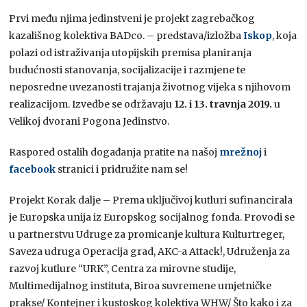
Prvi među njima jedinstveni je projekt zagrebačkog
kazališnog kolektiva BADco. – predstava/izložba
Iskop
, koja
polazi od istraživanja utopijskih premisa planiranja
budućnosti stanovanja, socijalizacije i razmjene te
neposredne uvezanosti trajanja životnog vijeka s njihovom
realizacijom. Izvedbe se održavaju
12. i 13. travnja 2019.
u
Velikoj dvorani Pogona Jedinstvo.
Raspored ostalih događanja pratite na našoj
mrežnoj
i
facebook
stranici i pridružite nam se!
Projekt Korak dalje – Prema uključivoj kutluri sufinancirala
je Europska unija iz Europskog socijalnog fonda. Provodi se
u partnerstvu Udruge za promicanje kultura Kulturtreger,
Saveza udruga Operacija grad, AKC-a Attack!, Udruženja za
razvoj kutlure “URK”, Centra za mirovne studije,
Multimedijalnog instituta, Biroa suvremene umjetničke
prakse/ Kontejner i kustoskog kolektiva WHW/ Što kako i za