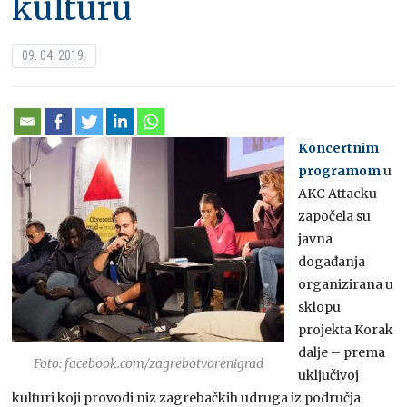
kulturu
09. 04. 2019.
Koncertnim
programom
u
AKC Attacku
započela su
javna
događanja
organizirana u
sklopu
projekta Korak
dalje – prema
Foto: facebook.com/zagrebotvorenigrad
uključivoj
kulturi koji provodi niz zagrebačkih udruga iz područja