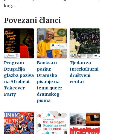
koga.
Povezani članci
Program
Booksa u
Tjedan za
Drugačija
parku:
Interkulturni
glazba poziva
Dramsko
društveni
na Afrobeat
pisanje na
centar
Takeover
temu queer
Party
dramskog
pisma