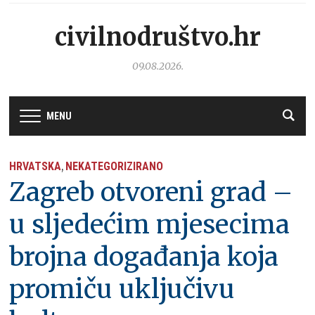
civilnodruštvo.hr
09.08.2026.
MENU
HRVATSKA
NEKATEGORIZIRANO
,
Zagreb otvoreni grad –
u sljedećim mjesecima
brojna događanja koja
promiču uključivu