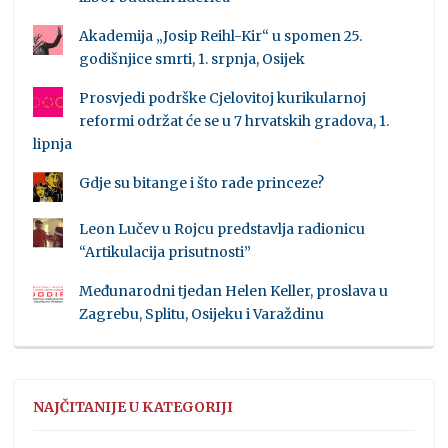
Akademija „Josip Reihl-Kir“ u spomen 25.
godišnjice smrti, 1. srpnja, Osijek
Prosvjedi podrške Cjelovitoj kurikularnoj
reformi održat će se u 7 hrvatskih gradova, 1.
lipnja
Gdje su bitange i što rade princeze?
Leon Lučev u Rojcu predstavlja radionicu
“Artikulacija prisutnosti”
Međunarodni tjedan Helen Keller, proslava u
Zagrebu, Splitu, Osijeku i Varaždinu
NAJČITANIJE U KATEGORIJI