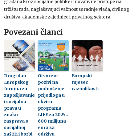
građana kroz socijalne politike i inovativne pristupe na
tržištu rada, naglašavajući važnost suradnje vlada, civilnog
društva, akademske zajednice i privatnog sektora.
Povezani članci
Drugi dan
Otvoreni
Europski
Europskog
pozivi na
mjesec
foruma za
podnošenje
raznolikosti
zapošljavanje
prijedloga u
i socijalna
okviru
prava u
programa
znaku
LIFE za 2025.:
rasprava o
600 milijuna
socijalnoj
eura za
zaštiti i borbi
održivu