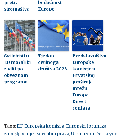
protiv
budućnost
siromaštva
Europe
Svi lobisti u
Tjedan
Predstavništvo
EU morali bi
civilnoga
Europske
raditi po
društva 2026.
komisije u
obveznom
Hrvatskoj
programu
proširuje
mrežu
Europe
Direct
centara
Tags:
EU
,
Europska komisija
,
Europski forum za
zapošljavanje i socijalna prava
,
Ursula von Der Leyen