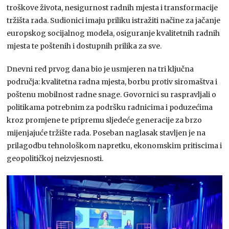
troškove života, nesigurnost radnih mjesta i transformacije
tržišta rada. Sudionici imaju priliku istražiti načine za jačanje
europskog socijalnog modela, osiguranje kvalitetnih radnih
mjesta te poštenih i dostupnih prilika za sve.
Dnevni red prvog dana bio je usmjeren na tri ključna
područja: kvalitetna radna mjesta, borbu protiv siromaštva i
poštenu mobilnost radne snage. Govornici su raspravljali o
politikama potrebnim za podršku radnicima i poduzećima
kroz promjene te pripremu sljedeće generacije za brzo
mijenjajuće tržište rada. Poseban naglasak stavljen je na
prilagodbu tehnološkom napretku, ekonomskim pritiscima i
geopolitičkoj neizvjesnosti.