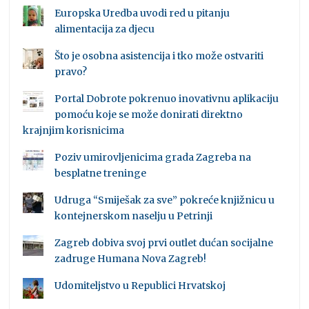
Europska Uredba uvodi red u pitanju
alimentacija za djecu
Što je osobna asistencija i tko može ostvariti
pravo?
Portal Dobrote pokrenuo inovativnu aplikaciju
pomoću koje se može donirati direktno
krajnjim korisnicima
Poziv umirovljenicima grada Zagreba na
besplatne treninge
Udruga “Smiješak za sve” pokreće knjižnicu u
kontejnerskom naselju u Petrinji
Zagreb dobiva svoj prvi outlet dućan socijalne
zadruge Humana Nova Zagreb!
Udomiteljstvo u Republici Hrvatskoj