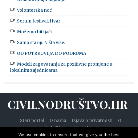
Volonterska noć
Serum festival, Hvar
Možemo biti jači
Samo stariji. Ništa više.
OD POTRKOVLJA DO PODRUMA
Modeli zagovaranja za pozitivne promjene u
lokalnim zajednicama
CIVILNODRUŠTVO.HR
Stari portal
O nama
Izjava o privatnosti
O
kolačićima
Kontakt
We use cookies to ensure that we give you the best