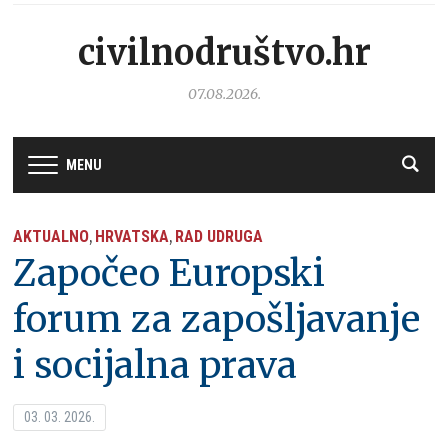
civilnodruštvo.hr
07.08.2026.
MENU
AKTUALNO
HRVATSKA
RAD UDRUGA
,
,
Započeo Europski
forum za zapošljavanje
i socijalna prava
03. 03. 2026.