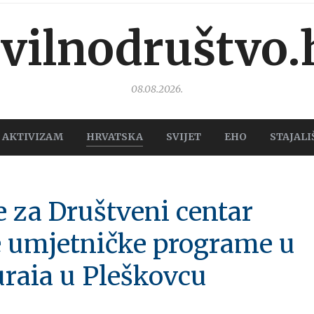
ivilnodruštvo.
08.08.2026.
AKTIVIZAM
HRVATSKA
SVIJET
EHO
STAJALI
e za Društveni centar
e umjetničke programe u
raia u Pleškovcu