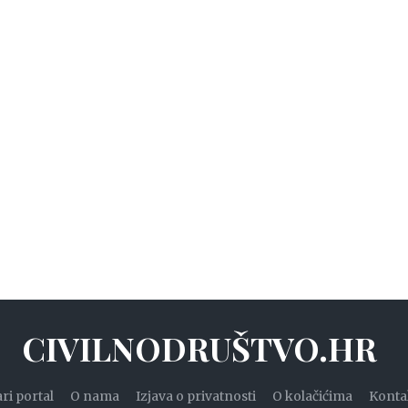
CIVILNODRUŠTVO.HR
ari portal
O nama
Izjava o privatnosti
O kolačićima
Konta