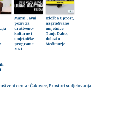
Murai: Javni
Izložba Oprost,
poziv za
nagrađivane
cija
društveno-
umjetnice
kulturne i
Tanje Dabo,
umjetničke
dolazi u
:
programe
Međimurje
a
2021.
ih
i
ruštveni centar Čakovec
,
Prostori sudjelovanja