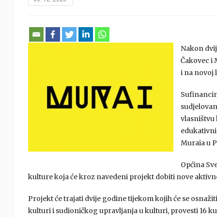
Nakon dvij
Čakovec i 
i na novoj 
Sufinancir
sudjelovan
vlasništvu
edukativni
Muraia u P
Općina Sve
kulture koja će kroz navedeni projekt dobiti nove aktiv
Projekt će trajati dvije godine tijekom kojih će se osnaž
kulturi i sudioničkog upravljanja u kulturi, provesti 16