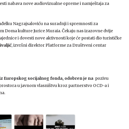
ovesti nabava nove audiovizualne opreme i namještaja za
nđelku Nagrajsaloviću na suradnji i spremnosti za
 Doma kulture Jurice Muraia. Čekaju nas izazovne dvije
ednice i dovesti nove aktivnosti koje će postati dio turističke
ivaljić
, izvršni direktor Platforme za Društveni centar
iz Europskog socijalnog fonda, odobren je na
pozivu
 prostora u javnom vlasništvu kroz partnerstvo OCD-a i
na.