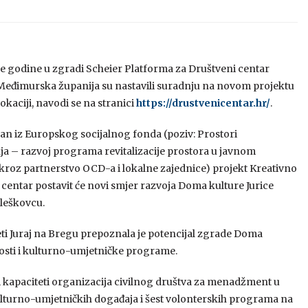
e godine u zgradi Scheier Platforma za Društveni centar
Međimurska županija su nastavili suradnju na novom projektu
lokaciji, navodi se na stranici
https://drustvenicentar.hr/
.
an iz Europskog socijalnog fonda (poziv: Prostori
ja – razvoj programa revitalizacije prostora u javnom
 kroz partnerstvo OCD-a i lokalne zajednice) projekt Kreativno
 centar postavit će novi smjer razvoja Doma kulture Jurice
leškovcu.
ti Juraj na Bregu prepoznala je potencijal zgrade Doma
nosti i kulturno-umjetničke programe.
iti kapaciteti organizacija civilnog društva za menadžment u
 kulturno-umjetničkih događaja i šest volonterskih programa na