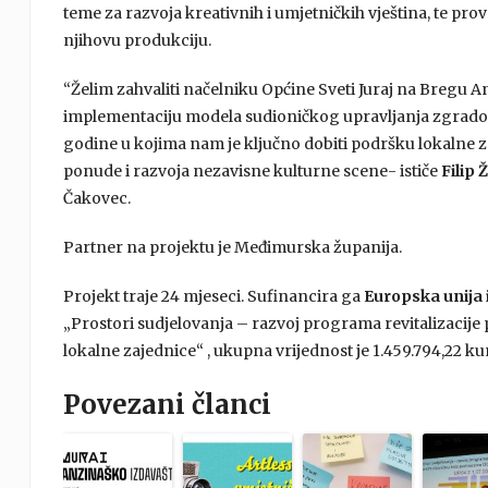
teme za razvoja kreativnih i umjetničkih vještina, te pr
njihovu produkciju.
“Želim zahvaliti načelniku Općine Sveti Juraj na Bregu A
implementaciju modela sudioničkog upravljanja zgradom
godine u kojima nam je ključno dobiti podršku lokalne zaj
ponude i razvoja nezavisne kulturne scene- ističe
Filip Ž
Čakovec.
Partner na projektu je Međimurska županija.
Projekt traje 24 mjeseci. Sufinancira ga
Europska unija 
„Prostori sudjelovanja – razvoj programa revitalizacije
lokalne zajednice“ , ukupna vrijednost je 1.459.794,22 ku
Povezani članci