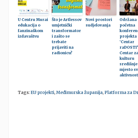
U Centru Murai
Što je Artlessov
Novi prostori
Održana
edukacija o
umjetnički
sudjelovanja
početna
fanzinaškom
transformator
konferen
izdavaštvu
i zašto se
projekta
trebate
‘Centar
prijaviti na
raDOSTI’
radionicu?
Centar z
kulturu
središnje
mjesto sv
aktivnost
Tags:
EU projekti
,
Međimurska županija
,
Platforma za D