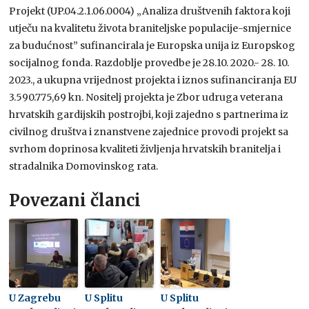
Projekt (UP.04.2.1.06.0004) „Analiza društvenih faktora koji
utječu na kvalitetu života braniteljske populacije-smjernice
za budućnost” sufinancirala je Europska unija iz Europskog
socijalnog fonda. Razdoblje provedbe je 28.10. 2020.- 28. 10.
2023., a ukupna vrijednost projekta i iznos sufinanciranja EU
3.590.775,69 kn. Nositelj projekta je Zbor udruga veterana
hrvatskih gardijskih postrojbi, koji zajedno s partnerima iz
civilnog društva i znanstvene zajednice provodi projekt sa
svrhom doprinosa kvaliteti življenja hrvatskih branitelja i
stradalnika Domovinskog rata.
Povezani članci
U Zagrebu
U Splitu
U Splitu