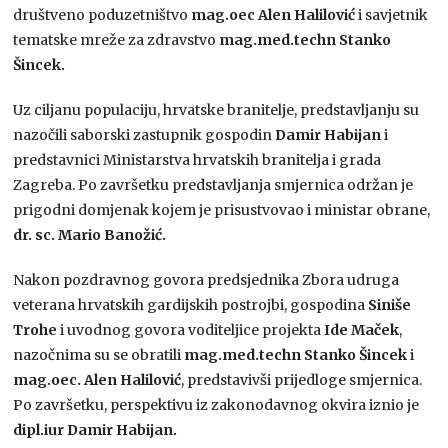
društveno poduzetništvo
mag.oec Alen Halilović
i savjetnik
tematske mreže za zdravstvo
mag.med.techn Stanko
Šincek.
Uz ciljanu populaciju, hrvatske branitelje, predstavljanju su
nazočili saborski zastupnik gospodin
Damir Habijan
i
predstavnici Ministarstva hrvatskih branitelja i grada
Zagreba. Po završetku predstavljanja smjernica održan je
prigodni domjenak kojem je prisustvovao i ministar obrane,
dr. sc. Mario Banožić.
Nakon pozdravnog govora predsjednika Zbora udruga
veterana hrvatskih gardijskih postrojbi, gospodina
Siniše
Trohe
i uvodnog govora voditeljice projekta
Ide Maček
,
nazočnima su se obratili
mag.med.techn Stanko Šincek
i
mag.oec. Alen Halilović
, predstavivši prijedloge smjernica.
Po završetku, perspektivu iz zakonodavnog okvira iznio je
dipl.iur Damir Habijan.