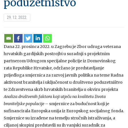
poduzetništvo
29. 12. 2022.
Dana 22. prosinca 2022. u Zagrebu je Zbor udruga veterana
hrvatskih gardijskih postrojbi u suradnji s projektnim
partnerom Udrugom specijalne policije iz Domovinskog
rata Republike Hrvatske, održano je predstavljanje
prijedloga smjernica za razvoj javnih politika na teme Radna
aktivnost branitelja i uključenost u društveno poduzetništvo
te Zdravstvena skrb hrvatskih branitelja u okviru projekta
Analiza društvenih faktora
koji utječu na kvalitetu života
braniteljske populacije
– smjernice za budućnost koji je
sufinancirala Europska unija iz Europskog socijalnog fonda.
Smjernice su izrađene na temelju stručnih istraživanja, a
ciljanoj skupini predstavili su ih vanjski suradnik za