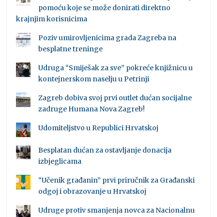
pomoću koje se može donirati direktno
krajnjim korisnicima
Poziv umirovljenicima grada Zagreba na
besplatne treninge
Udruga “Smiješak za sve” pokreće knjižnicu u
kontejnerskom naselju u Petrinji
Zagreb dobiva svoj prvi outlet dućan socijalne
zadruge Humana Nova Zagreb!
Udomiteljstvo u Republici Hrvatskoj
Besplatan dućan za ostavljanje donacija
izbjeglicama
“Učenik građanin” prvi priručnik za Građanski
odgoj i obrazovanje u Hrvatskoj
Udruge protiv smanjenja novca za Nacionalnu