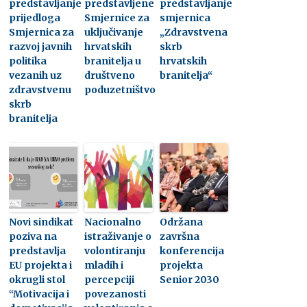
predstavljanje
predstavljene
predstavljanje
prijedloga
Smjernice za
smjernica
Smjernica za
uključivanje
„Zdravstvena
razvoj javnih
hrvatskih
skrb
politika
branitelja u
hrvatskih
vezanih uz
društveno
branitelja“
zdravstvenu
poduzetništvo
skrb
branitelja
Novi sindikat
Nacionalno
Održana
poziva na
istraživanje o
završna
predstavlja
volontiranju
konferencija
EU projekta i
mladih i
projekta
okrugli stol
percepciji
Senior 2030
“Motivacija i
povezanosti