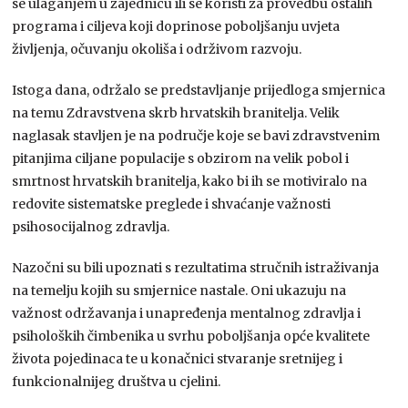
se ulaganjem u zajednicu ili se koristi za provedbu ostalih
programa i ciljeva koji doprinose poboljšanju uvjeta
življenja, očuvanju okoliša i održivom razvoju.
Istoga dana, održalo se predstavljanje prijedloga smjernica
na temu Zdravstvena skrb hrvatskih branitelja. Velik
naglasak stavljen je na područje koje se bavi zdravstvenim
pitanjima ciljane populacije s obzirom na velik pobol i
smrtnost hrvatskih branitelja, kako bi ih se motiviralo na
redovite sistematske preglede i shvaćanje važnosti
psihosocijalnog zdravlja.
Nazočni su bili upoznati s rezultatima stručnih istraživanja
na temelju kojih su smjernice nastale. Oni ukazuju na
važnost održavanja i unapređenja mentalnog zdravlja i
psiholoških čimbenika u svrhu poboljšanja opće kvalitete
života pojedinaca te u konačnici stvaranje sretnijeg i
funkcionalnijeg društva u cjelini.