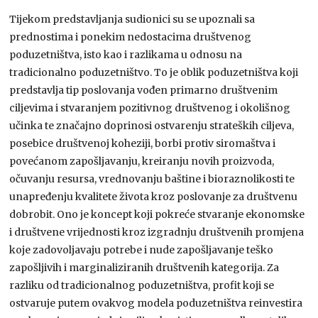
Tijekom predstavljanja sudionici su se upoznali sa
prednostima i ponekim nedostacima društvenog
poduzetništva, isto kao i razlikama u odnosu na
tradicionalno poduzetništvo. To je oblik poduzetništva koji
predstavlja tip poslovanja vođen primarno društvenim
ciljevima i stvaranjem pozitivnog društvenog i okolišnog
učinka te značajno doprinosi ostvarenju strateških ciljeva,
posebice društvenoj koheziji, borbi protiv siromaštva i
povećanom zapošljavanju, kreiranju novih proizvoda,
očuvanju resursa, vrednovanju baštine i bioraznolikosti te
unapređenju kvalitete života kroz poslovanje za društvenu
dobrobit. Ono je koncept koji pokreće stvaranje ekonomske
i društvene vrijednosti kroz izgradnju društvenih promjena
koje zadovoljavaju potrebe i nude zapošljavanje teško
zapošljivih i marginaliziranih društvenih kategorija. Za
razliku od tradicionalnog poduzetništva, profit koji se
ostvaruje putem ovakvog modela poduzetništva reinvestira