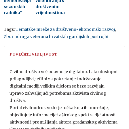
demotivacija
volontiranja s
sezonskih
društvenim
radnika”
vrijednostima
Tags:
Tematske mreže za društveno-ekonomski razvoj
,
Zbor udruga veterana hrvatskih gardijskih postrojbi
POVEĆATI VIDLJIVOST
Civilno društvo već odavno je digitalno. Lako dostupni,
prilagodljivi, jeftini za pokretanje i održavanje –
digitalni mediji velikim dijelom se brzo razvijaju
upravo zahvaljujući potrebama aktivista civilnog
društva.
Portal civilnodrustvo.hr je točka koja ih umrežuje,
objedinjuje informacije iz širokog spektra djelatnosti,
aktivnosti i promišljanja aktera građanskog aktivizma