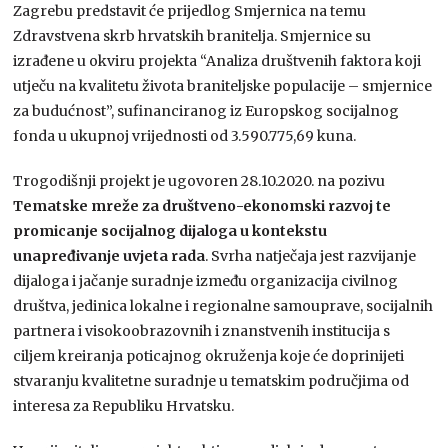
Zagrebu predstavit će prijedlog Smjernica na temu
Zdravstvena skrb hrvatskih branitelja. Smjernice su
izrađene u okviru projekta “Analiza društvenih faktora koji
utječu na kvalitetu života braniteljske populacije – smjernice
za budućnost”, sufinanciranog iz Europskog socijalnog
fonda u ukupnoj vrijednosti od 3.590.775,69 kuna.
Trogodišnji projekt je ugovoren 28.10.2020. na pozivu
Tematske mreže za društveno-ekonomski razvoj te
promicanje socijalnog dijaloga u kontekstu
unapređivanje uvjeta rada
. Svrha natječaja jest razvijanje
dijaloga i jačanje suradnje između organizacija civilnog
društva, jedinica lokalne i regionalne samouprave, socijalnih
partnera i visokoobrazovnih i znanstvenih institucija s
ciljem kreiranja poticajnog okruženja koje će doprinijeti
stvaranju kvalitetne suradnje u tematskim područjima od
interesa za Republiku Hrvatsku.