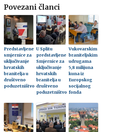
Povezani članci
Predstavljene
U Splitu
Vukovarskim
smjernice za
predstavljene
braniteljskim
uključivanje
Smjernice za
udrugama
hrvatskih
uključivanje
5,8 milijuna
branitelja u
hrvatskih
kuna iz
društveno
branitelja u
Europskog
poduzetništvo
društveno
socijalnog
poduzetništvo
fonda