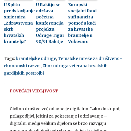
U Splitu
U Rakitju se
Europski
predstavljanje
održava
socijalni fond
smjernica
početna
sufinancira
„Zdravstvena
konferencija
pomoć u kući
skrb
projekta
za hrvatske
hrvatskih
Udruge Tigar
branitelje u
branitelja“
90/91 Rakitje
Vukovaru
Tags:
braniteljske udruge
,
Tematske mreže za društveno-
ekonomski razvoj
,
Zbor udruga veterana hrvatskih
gardijskih postrojbi
POVEĆATI VIDLJIVOST
Civilno društvo već odavno je digitalno. Lako dostupni,
prilagodljivi, jeftini za pokretanje i održavanje –
digitalni mediji velikim dijelom se brzo razvijaju
upravo zahvaljujući potrebama aktivista civilnog