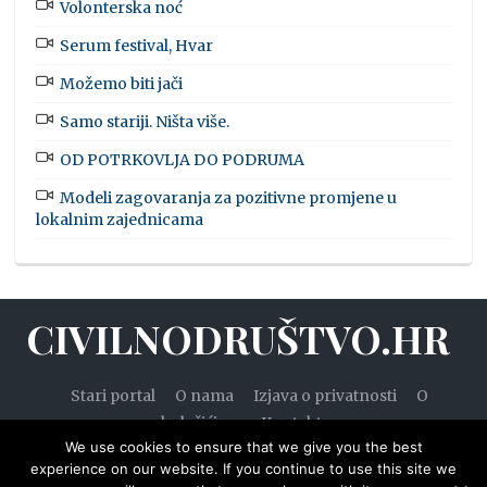
Volonterska noć
Serum festival, Hvar
Možemo biti jači
Samo stariji. Ništa više.
OD POTRKOVLJA DO PODRUMA
Modeli zagovaranja za pozitivne promjene u
lokalnim zajednicama
CIVILNODRUŠTVO.HR
Stari portal
O nama
Izjava o privatnosti
O
kolačićima
Kontakt
We use cookies to ensure that we give you the best
experience on our website. If you continue to use this site we