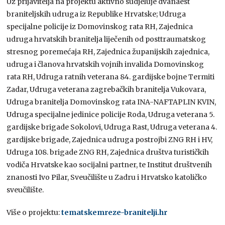
Uz prijavitelja na projektu aktivno sudjeluje dvanaest
braniteljskih udruga iz Republike Hrvatske; Udruga
specijalne policije iz Domovinskog rata RH, Zajednica
udruga hrvatskih branitelja liječenih od posttraumatskog
stresnog poremećaja RH, Zajednica županijskih zajednica,
udruga i članova hrvatskih vojnih invalida Domovinskog
rata RH, Udruga ratnih veterana 84. gardijske bojne Termiti
Zadar, Udruga veterana zagrebačkih branitelja Vukovara,
Udruga branitelja Domovinskog rata INA-NAFTAPLIN KVIN,
Udruga specijalne jedinice policije Roda, Udruga veterana 5.
gardijske brigade Sokolovi, Udruga Rast, Udruga veterana 4.
gardijske brigade, Zajednica udruga postrojbi ZNG RH i HV,
Udruga 108. brigade ZNG RH, Zajednica društva turističkih
vodiča Hrvatske kao socijalni partner, te Institut društvenih
znanosti Ivo Pilar, Sveučilište u Zadru i Hrvatsko katoličko
sveučilište.
Više o projektu:
tematskemreze-branitelji.hr