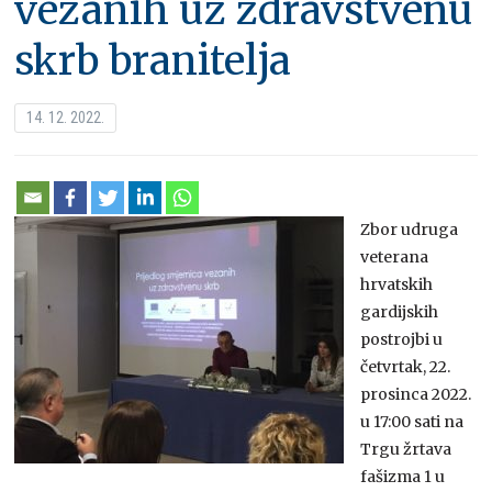
vezanih uz zdravstvenu
skrb branitelja
14. 12. 2022.
Zbor udruga
veterana
hrvatskih
gardijskih
postrojbi u
četvrtak, 22.
prosinca 2022.
u 17:00 sati na
Trgu žrtava
fašizma 1 u