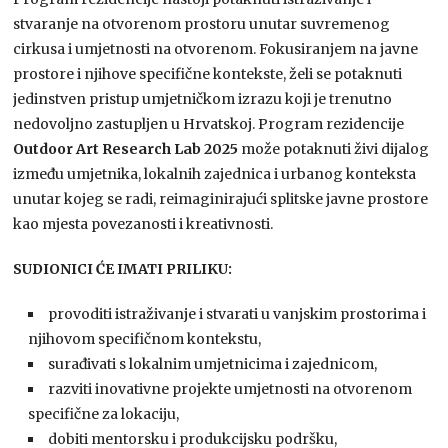
stvaranje na otvorenom prostoru unutar suvremenog
cirkusa i umjetnosti na otvorenom. Fokusiranjem na javne
prostore i njihove specifične kontekste, želi se potaknuti
jedinstven pristup umjetničkom izrazu koji je trenutno
nedovoljno zastupljen u Hrvatskoj. Program rezidencije
Outdoor Art Research Lab 2025
može potaknuti živi dijalog
između umjetnika, lokalnih zajednica i urbanog konteksta
unutar kojeg se radi, reimaginirajući splitske javne prostore
kao mjesta povezanosti i kreativnosti.
SUDIONICI ĆЕ IMATI PRILIKU:
provoditi istraživanje i stvarati u vanjskim prostorima i
njihovom specifičnom kontekstu,
surađivati s lokalnim umjetnicima i zajednicom,
razviti inovativne projekte umjetnosti na otvorenom
specifične za lokaciju,
dobiti mentorsku i produkcijsku podršku,