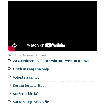
Volonterski interventni timovi
Za zajednicu - volonterski interventni timovi
Građani znaju najbolje
Volonterska noć
Serum festival, Hvar
Možemo biti jači
Samo stariji. Ništa više.