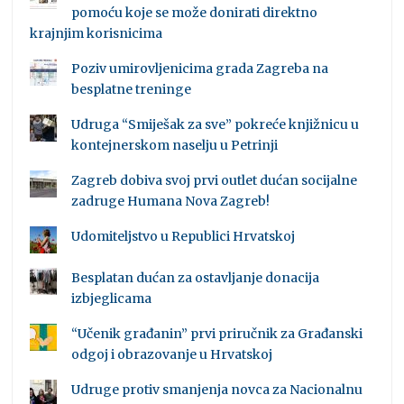
pomoću koje se može donirati direktno
krajnjim korisnicima
Poziv umirovljenicima grada Zagreba na
besplatne treninge
Udruga “Smiješak za sve” pokreće knjižnicu u
kontejnerskom naselju u Petrinji
Zagreb dobiva svoj prvi outlet dućan socijalne
zadruge Humana Nova Zagreb!
Udomiteljstvo u Republici Hrvatskoj
Besplatan dućan za ostavljanje donacija
izbjeglicama
“Učenik građanin” prvi priručnik za Građanski
odgoj i obrazovanje u Hrvatskoj
Udruge protiv smanjenja novca za Nacionalnu