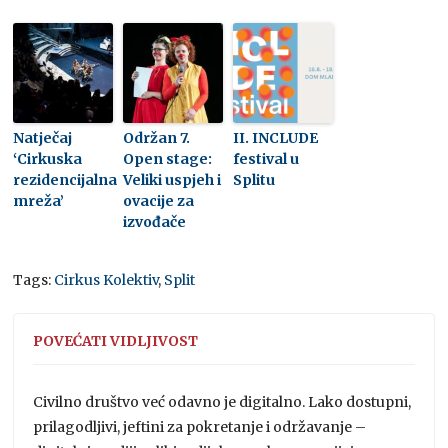
Natječaj
Održan 7.
II. INCLUDE
‘Cirkuska
Open stage:
festival u
rezidencijalna
Veliki uspjeh i
Splitu
mreža’
ovacije za
izvođače
Tags:
Cirkus Kolektiv
,
Split
POVEĆATI VIDLJIVOST
Civilno društvo već odavno je digitalno. Lako dostupni,
prilagodljivi, jeftini za pokretanje i održavanje –