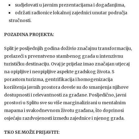
sudjelovati u javnim prezentacijama i događanjima,
održati radionice lokalnoj zajednici unutar područja
stručnosti.
POZADINA PROJEKTA:
Split je posljednjih godina doživio značajnu transformaciju,
prelazeći s prvenstveno stambenog grada u intenzivnu
turističku destinaciju. Ovaj je prijelaz imao značajan utjecaj
na opipljive i neopipljive aspekte gradskog života. S
porastom turizma, gentrifikacija i homogenizacija
korištenja javnih prostora dovele su do smanjenja njihove
dostupnosti i relevantnosti za građane. Posljedično, javni
prostori u Splitu sve su više marginalizirani u mentalnim
mapama i svakodnevnom životu građana, što doprinosi
osjećaju razdvojenosti između zajednice i njenog grada.
TKO SE MOŽE PRIJAVITI: