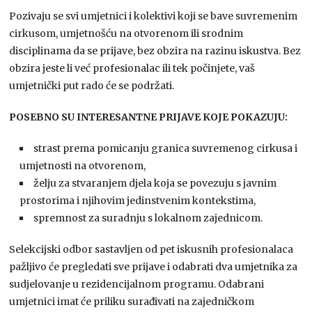
Pozivaju se svi umjetnici i kolektivi koji se bave suvremenim
cirkusom, umjetnošću na otvorenom ili srodnim
disciplinama da se prijave, bez obzira na razinu iskustva. Bez
obzira jeste li već profesionalac ili tek počinjete, vaš
umjetnički put rado će se podržati.
POSEBNO SU INTERESANTNE PRIJAVE KOJE POKAZUJU:
strast prema pomicanju granica suvremenog cirkusa i
umjetnosti na otvorenom,
želju za stvaranjem djela koja se povezuju s javnim
prostorima i njihovim jedinstvenim kontekstima,
spremnost za suradnju s lokalnom zajednicom.
Selekcijski odbor sastavljen od pet iskusnih profesionalaca
pažljivo će pregledati sve prijave i odabrati dva umjetnika za
sudjelovanje u rezidencijalnom programu. Odabrani
umjetnici imat će priliku surađivati na zajedničkom