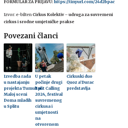
FORMULAR ZA PRIJAVU:
https://tinyurl.com/24d2bpac
Izvor: e-bilten
Cirkus Kolektiv – udruga za suvremeni
cirkus i srodne umjetničke prakse
Povezani članci
Izvedba rada
U petak
Cirkuski duo
u nastajanju
počinje drugi
Quoz a’Durac
projekta Tumult u
Split Calling
predstavlja
Maloj sceni
2024, festival
Doma mladih
suvremenog
u Splitu
cirkusa i
umjetnosti
na
otvorenom