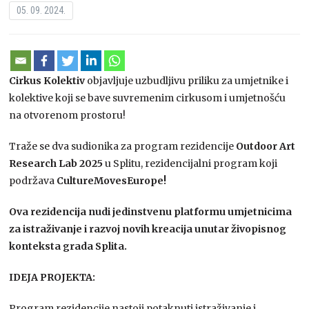
05. 09. 2024.
Cirkus Kolektiv
objavljuje uzbudljivu priliku za umjetnike i
kolektive koji se bave suvremenim cirkusom i umjetnošću
na otvorenom prostoru!
Traže se dva sudionika za program rezidencije
Outdoor Art
Research Lab 2025
u Splitu, rezidencijalni program koji
podržava
CultureMovesEurope!
Ova rezidencija nudi jedinstvenu platformu umjetnicima
za istraživanje i razvoj novih kreacija unutar živopisnog
konteksta grada Splita.
IDEJA PROJEKTA:
Program rezidencije nastoji potaknuti istraživanje i