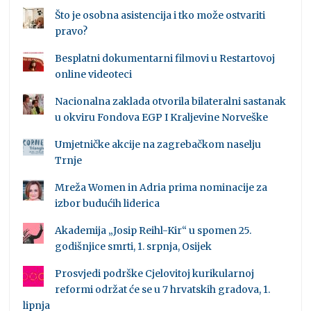
Što je osobna asistencija i tko može ostvariti
pravo?
Besplatni dokumentarni filmovi u Restartovoj
online videoteci
Nacionalna zaklada otvorila bilateralni sastanak
u okviru Fondova EGP I Kraljevine Norveške
Umjetničke akcije na zagrebačkom naselju
Trnje
Mreža Women in Adria prima nominacije za
izbor budućih liderica
Akademija „Josip Reihl-Kir“ u spomen 25.
godišnjice smrti, 1. srpnja, Osijek
Prosvjedi podrške Cjelovitoj kurikularnoj
reformi održat će se u 7 hrvatskih gradova, 1.
lipnja