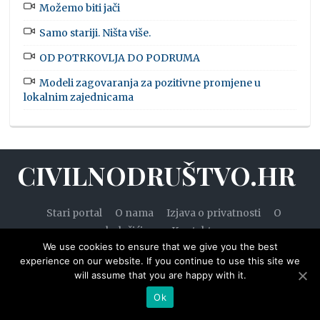
Možemo biti jači
Samo stariji. Ništa više.
OD POTRKOVLJA DO PODRUMA
Modeli zagovaranja za pozitivne promjene u
lokalnim zajednicama
CIVILNODRUŠTVO.HR
Stari portal
O nama
Izjava o privatnosti
O
kolačićima
Kontakt
We use cookies to ensure that we give you the best
experience on our website. If you continue to use this site we
will assume that you are happy with it.
© 2020. — Civilnodruštvo.hr. Sva prava pridržana.
Ok
Designed by
WPZOOM