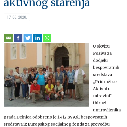
aktivnog starenja
17. 06. 2020.
U okviru
Poziva za
dodjelu
bespovratnih
sredstava
„Pridruži se –
Aktivni u
mirovini“,
Udruzi
umirovljenika
grada Delnica odobreno je 1.412.899,61 bespovratnih
sredstava iz Europskog socijalnog fonda za provedbu