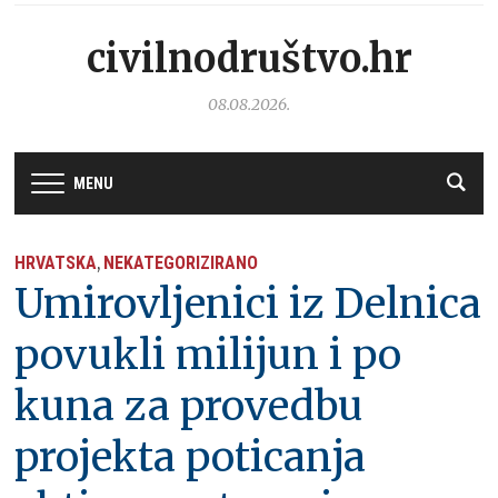
civilnodruštvo.hr
08.08.2026.
MENU
HRVATSKA
NEKATEGORIZIRANO
,
Umirovljenici iz Delnica
povukli milijun i po
kuna za provedbu
projekta poticanja