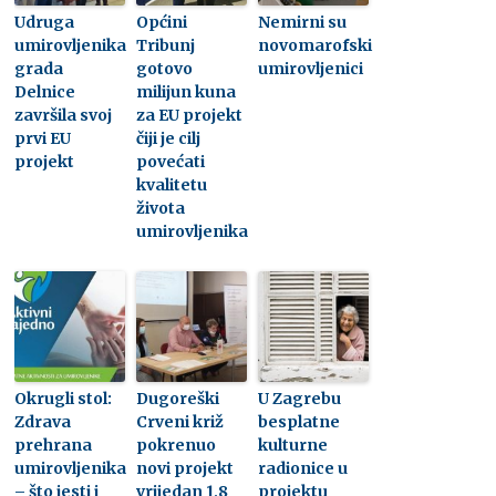
Udruga
Općini
Nemirni su
umirovljenika
Tribunj
novomarofski
grada
gotovo
umirovljenici
Delnice
milijun kuna
završila svoj
za EU projekt
prvi EU
čiji je cilj
projekt
povećati
kvalitetu
života
umirovljenika
Okrugli stol:
Dugoreški
U Zagrebu
Zdrava
Crveni križ
besplatne
prehrana
pokrenuo
kulturne
umirovljenika
novi projekt
radionice u
– što jesti i
vrijedan 1,8
projektu