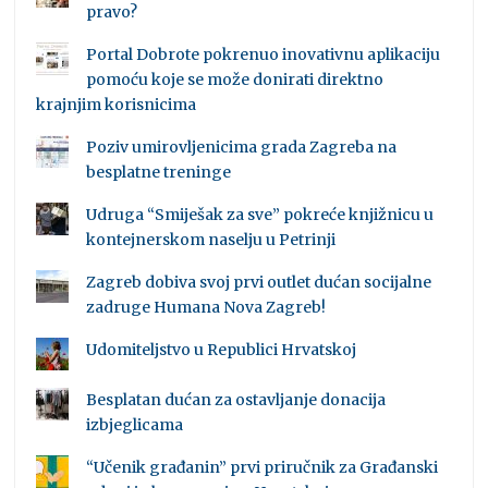
pravo?
Portal Dobrote pokrenuo inovativnu aplikaciju
pomoću koje se može donirati direktno
krajnjim korisnicima
Poziv umirovljenicima grada Zagreba na
besplatne treninge
Udruga “Smiješak za sve” pokreće knjižnicu u
kontejnerskom naselju u Petrinji
Zagreb dobiva svoj prvi outlet dućan socijalne
zadruge Humana Nova Zagreb!
Udomiteljstvo u Republici Hrvatskoj
Besplatan dućan za ostavljanje donacija
izbjeglicama
“Učenik građanin” prvi priručnik za Građanski