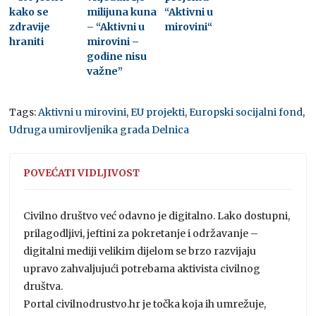
kako se
milijuna kuna
“Aktivni u
zdravije
– “Aktivni u
mirovini“
hraniti
mirovini –
godine nisu
važne”
Tags:
Aktivni u mirovini
,
EU projekti
,
Europski socijalni fond
,
Udruga umirovljenika grada Delnica
POVEĆATI VIDLJIVOST
Civilno društvo već odavno je digitalno. Lako dostupni,
prilagodljivi, jeftini za pokretanje i održavanje –
digitalni mediji velikim dijelom se brzo razvijaju
upravo zahvaljujući potrebama aktivista civilnog
društva.
Portal civilnodrustvo.hr je točka koja ih umrežuje,