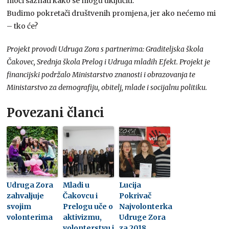
moći saznati kako se mogu uključiti.
Budimo pokretači društvenih promjena, jer ako nećemo mi
– tko će?
Projekt provodi Udruga Zora s partnerima: Graditeljska škola
Čakovec, Srednja škola Prelog i Udruga mladih Efekt. Projekt je
financijski podržalo Ministarstvo znanosti i obrazovanja te
Ministarstvo za demografiju, obitelj, mlade i socijalnu politiku.
Povezani članci
Udruga Zora
Mladi u
Lucija
zahvaljuje
Čakovcu i
Pokrivač
svojim
Prelogu uče o
Najvolonterka
volonterima
aktivizmu,
Udruge Zora
volonterstvu i
za 2018