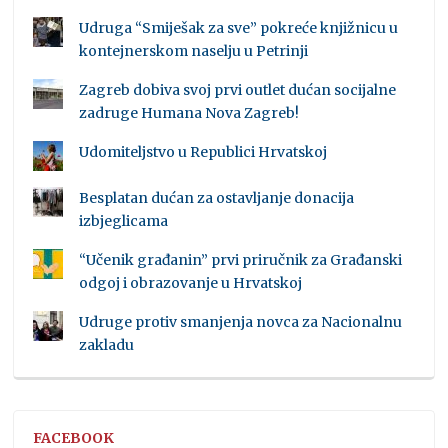
Udruga “Smiješak za sve” pokreće knjižnicu u
kontejnerskom naselju u Petrinji
Zagreb dobiva svoj prvi outlet dućan socijalne
zadruge Humana Nova Zagreb!
Udomiteljstvo u Republici Hrvatskoj
Besplatan dućan za ostavljanje donacija
izbjeglicama
“Učenik građanin” prvi priručnik za Građanski
odgoj i obrazovanje u Hrvatskoj
Udruge protiv smanjenja novca za Nacionalnu
zakladu
FACEBOOK