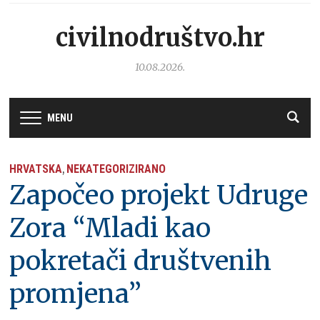
civilnodruštvo.hr
10.08.2026.
MENU
HRVATSKA
NEKATEGORIZIRANO
,
Započeo projekt Udruge
Zora “Mladi kao
pokretači društvenih
promjena”