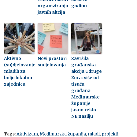
organiziranju
godinu
javnih akcija
Aktivno
Novi prostori
Završila
(su)djelovanje
sudjelovanja
građanska
mladih za
akcija Udruge
bolju lokalnu
Zora: više od
zajednicu
tisuću
građana
Međimurske
županije
jasno reklo
NE nasilju
Tags:
Aktivizam
,
Međimurska županija
,
mladi
,
projekti
,