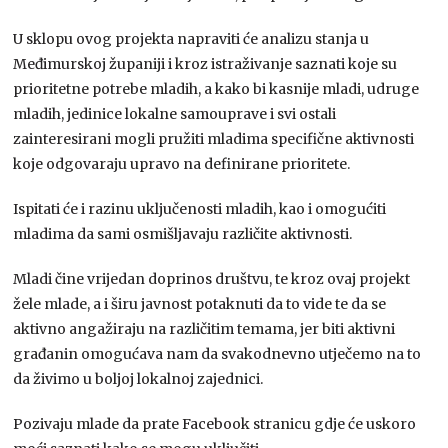
U sklopu ovog projekta napraviti će analizu stanja u
Međimurskoj županiji i kroz istraživanje saznati koje su
prioritetne potrebe mladih, a kako bi kasnije mladi, udruge
mladih, jedinice lokalne samouprave i svi ostali
zainteresirani mogli pružiti mladima specifične aktivnosti
koje odgovaraju upravo na definirane prioritete.
Ispitati će i razinu uključenosti mladih, kao i omogućiti
mladima da sami osmišljavaju različite aktivnosti.
Mladi čine vrijedan doprinos društvu, te kroz ovaj projekt
žele mlade, a i širu javnost potaknuti da to vide te da se
aktivno angažiraju na različitim temama, jer biti aktivni
građanin omogućava nam da svakodnevno utječemo na to
da živimo u boljoj lokalnoj zajednici.
Pozivaju mlade da prate Facebook stranicu gdje će uskoro