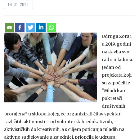
14. 01. 2019.
Udruga Zora i
u 2019. godini
nastavlja svoj
rad s mladima.
Jedan od
projekata koji
su započeli je
“Mladi kao
pokretači
društvenih
promjena” u sklopu kojeg će organizirati čitav spektar
različitih aktivnosti – od volonterskih, edukativnih,
aktivističkih do kreativnih, a s ciljem poticanja mladih na
aktivno sudjelovanje u zajednici, priopćila je udruga.