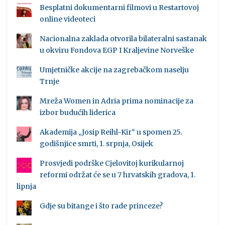
Besplatni dokumentarni filmovi u Restartovoj
online videoteci
Nacionalna zaklada otvorila bilateralni sastanak
u okviru Fondova EGP I Kraljevine Norveške
Umjetničke akcije na zagrebačkom naselju
Trnje
Mreža Women in Adria prima nominacije za
izbor budućih liderica
Akademija „Josip Reihl-Kir“ u spomen 25.
godišnjice smrti, 1. srpnja, Osijek
Prosvjedi podrške Cjelovitoj kurikularnoj
reformi održat će se u 7 hrvatskih gradova, 1.
lipnja
Gdje su bitange i što rade princeze?