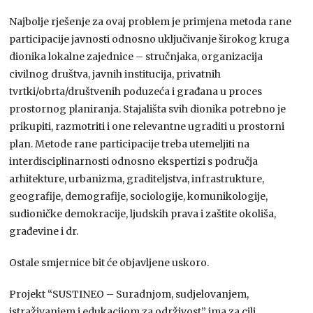
Najbolje rješenje za ovaj problem je primjena metoda rane
participacije javnosti odnosno uključivanje širokog kruga
dionika lokalne zajednice – stručnjaka, organizacija
civilnog društva, javnih institucija, privatnih
tvrtki/obrta/društvenih poduzeća i građana u proces
prostornog planiranja. Stajališta svih dionika potrebno je
prikupiti, razmotriti i one relevantne ugraditi u prostorni
plan. Metode rane participacije treba utemeljiti na
interdisciplinarnosti odnosno ekspertizi s područja
arhitekture, urbanizma, graditeljstva, infrastrukture,
geografije, demografije, sociologije, komunikologije,
sudioničke demokracije, ljudskih prava i zaštite okoliša,
građevine i dr.
Ostale smjernice bit će objavljene uskoro.
Projekt “SUSTINEO – Suradnjom, sudjelovanjem,
istraživanjem i edukacijom za održivost” ima za cilj