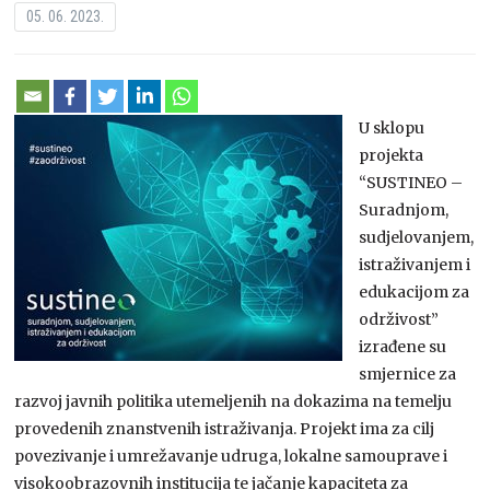
05. 06. 2023.
U sklopu
projekta
“SUSTINEO –
Suradnjom,
sudjelovanjem,
istraživanjem i
edukacijom za
održivost”
izrađene su
smjernice za
razvoj javnih politika utemeljenih na dokazima na temelju
provedenih znanstvenih istraživanja. Projekt ima za cilj
povezivanje i umrežavanje udruga, lokalne samouprave i
visokoobrazovnih institucija te jačanje kapaciteta za