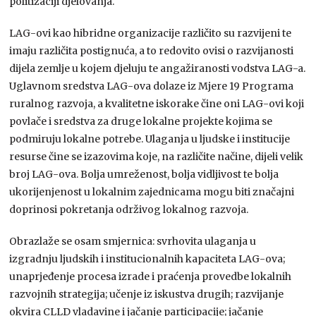
politizaciji djelovanja.
LAG-ovi kao hibridne organizacije različito su razvijeni te
imaju različita postignuća, a to redovito ovisi o razvijanosti
dijela zemlje u kojem djeluju te angažiranosti vodstva LAG-a.
Uglavnom sredstva LAG-ova dolaze iz Mjere 19 Programa
ruralnog razvoja, a kvalitetne iskorake čine oni LAG-ovi koji
povlače i sredstva za druge lokalne projekte kojima se
podmiruju lokalne potrebe. Ulaganja u ljudske i institucije
resurse čine se izazovima koje, na različite načine, dijeli velik
broj LAG-ova. Bolja umreženost, bolja vidljivost te bolja
ukorijenjenost u lokalnim zajednicama mogu biti značajni
doprinosi pokretanja održivog lokalnog razvoja.
Obrazlaže se osam smjernica: svrhovita ulaganja u
izgradnju ljudskih i institucionalnih kapaciteta LAG-ova;
unaprjeđenje procesa izrade i praćenja provedbe lokalnih
razvojnih strategija; učenje iz iskustva drugih; razvijanje
okvira CLLD vladavine i jačanje participacije; jačanje