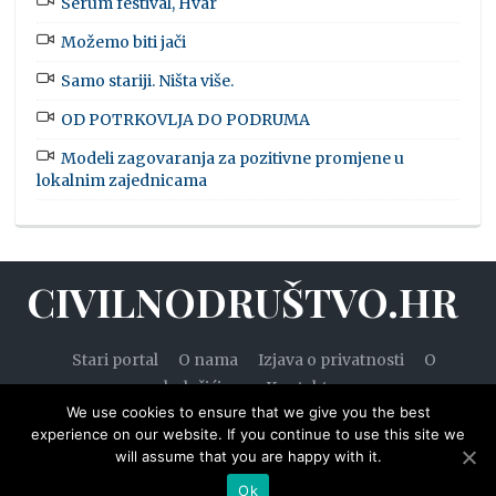
Serum festival, Hvar
Možemo biti jači
Samo stariji. Ništa više.
OD POTRKOVLJA DO PODRUMA
Modeli zagovaranja za pozitivne promjene u
lokalnim zajednicama
CIVILNODRUŠTVO.HR
Stari portal
O nama
Izjava o privatnosti
O
kolačićima
Kontakt
We use cookies to ensure that we give you the best
experience on our website. If you continue to use this site we
will assume that you are happy with it.
© 2020. — Civilnodruštvo.hr. Sva prava pridržana.
Ok