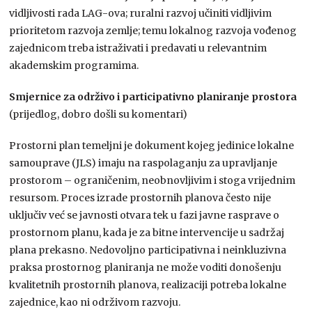
vidljivosti rada LAG-ova; ruralni razvoj učiniti vidljivim
prioritetom razvoja zemlje; temu lokalnog razvoja vođenog
zajednicom treba istraživati i predavati u relevantnim
akademskim programima.
Smjernice za održivo i participativno planiranje prostora
(prijedlog, dobro došli su komentari)
Prostorni plan temeljni je dokument kojeg jedinice lokalne
samouprave (JLS) imaju na raspolaganju za upravljanje
prostorom – ograničenim, neobnovljivim i stoga vrijednim
resursom. Proces izrade prostornih planova često nije
uključiv već se javnosti otvara tek u fazi javne rasprave o
prostornom planu, kada je za bitne intervencije u sadržaj
plana prekasno. Nedovoljno participativna i neinkluzivna
praksa prostornog planiranja ne može voditi donošenju
kvalitetnih prostornih planova, realizaciji potreba lokalne
zajednice, kao ni održivom razvoju.