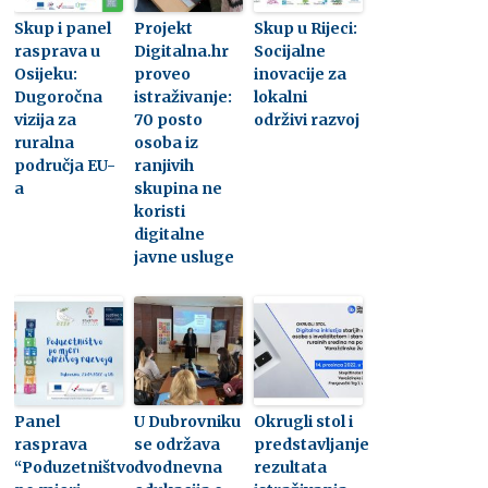
Skup i panel
Projekt
Skup u Rijeci:
rasprava u
Digitalna.hr
Socijalne
Osijeku:
proveo
inovacije za
Dugoročna
istraživanje:
lokalni
vizija za
70 posto
održivi razvoj
ruralna
osoba iz
područja EU-
ranjivih
a
skupina ne
koristi
digitalne
javne usluge
Panel
U Dubrovniku
Okrugli stol i
rasprava
se održava
predstavljanje
“Poduzetništvo
dvodnevna
rezultata