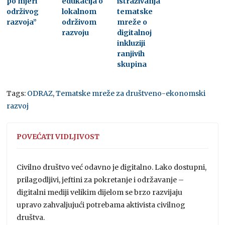
po mjeri
edukacija o
istraživanja
održivog
lokalnom
tematske
razvoja”
održivom
mreže o
razvoju
digitalnoj
inkluziji
ranjivih
skupina
Tags:
ODRAZ
,
Tematske mreže za društveno-ekonomski
razvoj
POVEĆATI VIDLJIVOST
Civilno društvo već odavno je digitalno. Lako dostupni,
prilagodljivi, jeftini za pokretanje i održavanje –
digitalni mediji velikim dijelom se brzo razvijaju
upravo zahvaljujući potrebama aktivista civilnog
društva.