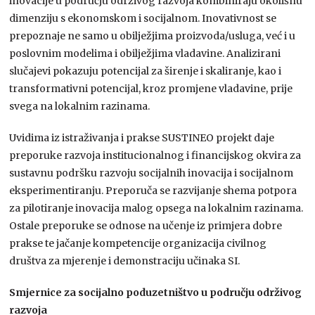
inovacije u području održivog razvoja kombiniraju okolišnu
dimenziju s ekonomskom i socijalnom. Inovativnost se
prepoznaje ne samo u obilježjima proizvoda/usluga, već i u
poslovnim modelima i obilježjima vladavine. Analizirani
slučajevi pokazuju potencijal za širenje i skaliranje, kao i
transformativni potencijal, kroz promjene vladavine, prije
svega na lokalnim razinama.
Uvidima iz istraživanja i prakse SUSTINEO projekt daje
preporuke razvoja institucionalnog i financijskog okvira za
sustavnu podršku razvoju socijalnih inovacija i socijalnom
eksperimentiranju. Preporuča se razvijanje shema potpora
za pilotiranje inovacija malog opsega na lokalnim razinama.
Ostale preporuke se odnose na učenje iz primjera dobre
prakse te jačanje kompetencije organizacija civilnog
društva za mjerenje i demonstraciju učinaka SI.
Smjernice za socijalno poduzetništvo u području održivog
razvoja